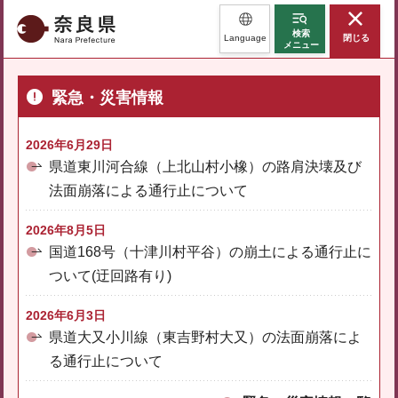
奈良県
検索
Language
閉じる
メニュー
緊急・災害情報
2026年6月29日
県道東川河合線（上北山村小橡）の路肩決壊及び
法面崩落による通行止について
2026年8月5日
国道168号（十津川村平谷）の崩土による通行止に
ついて(迂回路有り)
2026年6月3日
県道大又小川線（東吉野村大又）の法面崩落によ
る通行止について