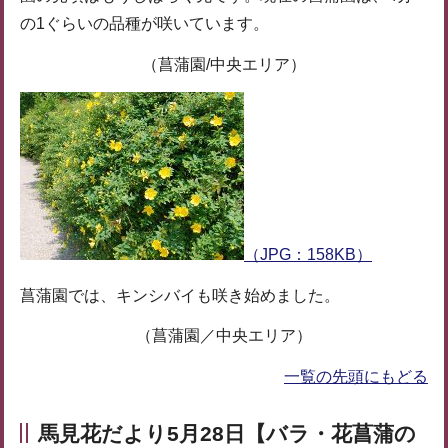
の1ぐらいの品種が咲いています。
（菖蒲園/中央エリア）
（JPG：158KB）
菖蒲園では、キンシバイも咲き始めました。
（菖蒲園／中央エリア）
一覧の先頭にもどる
馬見花だより5月28日【バラ・花菖蒲の