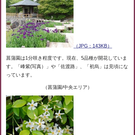
（JPG：143KB）
菖蒲園は1分咲き程度です。現在、5品種が開花していま
す。「峰紫(写真）」や「佐渡路」、「初烏」は見頃にな
っています。
（菖蒲園/中央エリア）