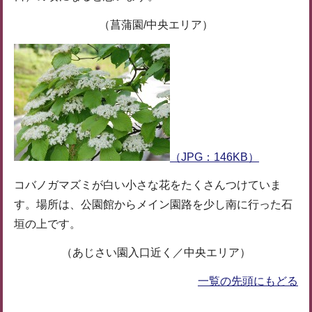
（菖蒲園/中央エリア）
（JPG：146KB）
コバノガマズミが白い小さな花をたくさんつけていま
す。場所は、公園館からメイン園路を少し南に行った石
垣の上です。
（あじさい園入口近く／中央エリア）
一覧の先頭にもどる