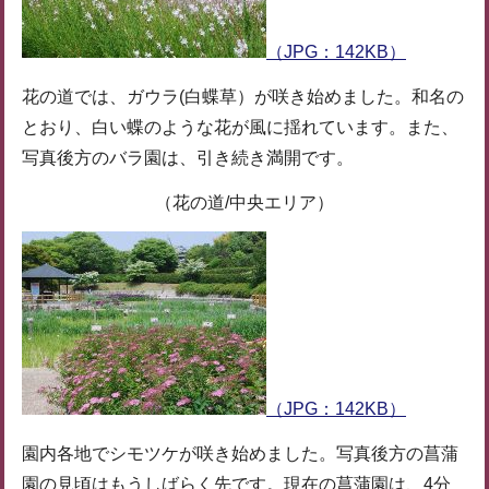
（JPG：142KB）
花の道では、ガウラ(白蝶草）が咲き始めました。和名の
とおり、白い蝶のような花が風に揺れています。また、
写真後方のバラ園は、引き続き満開です。
（花の道/中央エリア）
（JPG：142KB）
園内各地でシモツケが咲き始めました。写真後方の菖蒲
園の見頃はもうしばらく先です。現在の菖蒲園は、4分