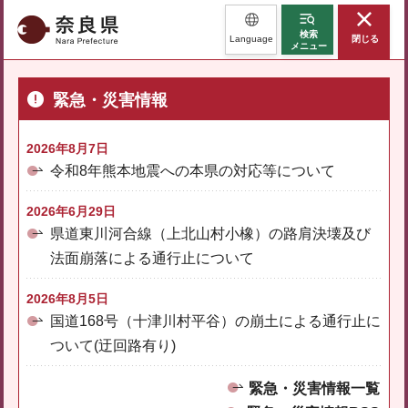
奈良県
検索
Language
閉じる
メニュー
緊急・災害情報
2026年8月7日
令和8年熊本地震への本県の対応等について
2026年6月29日
県道東川河合線（上北山村小橡）の路肩決壊及び
法面崩落による通行止について
2026年8月5日
国道168号（十津川村平谷）の崩土による通行止に
ついて(迂回路有り)
緊急・災害情報一覧