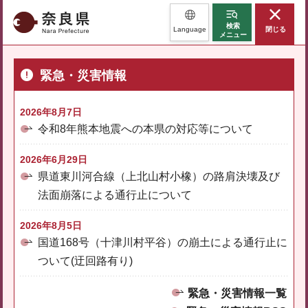
奈良県
検索
Language
閉じる
メニュー
緊急・災害情報
2026年8月7日
令和8年熊本地震への本県の対応等について
2026年6月29日
県道東川河合線（上北山村小橡）の路肩決壊及び
法面崩落による通行止について
2026年8月5日
国道168号（十津川村平谷）の崩土による通行止に
ついて(迂回路有り)
緊急・災害情報一覧