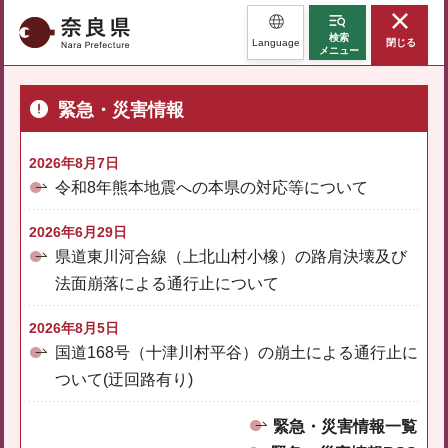
奈良県
検索
Language
閉じる
メニュー
緊急・災害情報
2026年8月7日
令和8年熊本地震への本県の対応等について
2026年6月29日
県道東川河合線（上北山村小橡）の路肩決壊及び
法面崩落による通行止について
2026年8月5日
国道168号（十津川村平谷）の崩土による通行止に
ついて(迂回路有り)
緊急・災害情報一覧