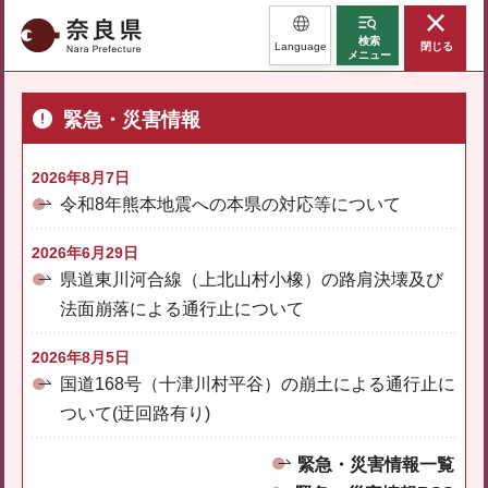
奈良県
検索
Language
閉じる
メニュー
緊急・災害情報
2026年8月7日
令和8年熊本地震への本県の対応等について
2026年6月29日
県道東川河合線（上北山村小橡）の路肩決壊及び
法面崩落による通行止について
2026年8月5日
国道168号（十津川村平谷）の崩土による通行止に
ついて(迂回路有り)
緊急・災害情報一覧