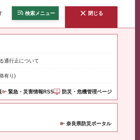
す
検索
メニュー
閉じる
る通行止について
路有り)
覧
緊急・災害情報RSS
防災・危機管理ページ
奈良県防災ポータル