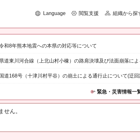
Language
閲覧支援
組織から探
令和8年熊本地震への本県の対応等について
県道東川河合線（上北山村小橡）の路肩決壊及び法面崩落によ
国道168号（十津川村平谷）の崩土による通行止について(迂回
緊急・災害情報一
ません。