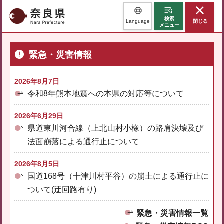
奈良県
検索
Language
閉じる
メニュー
緊急・災害情報
2026年8月7日
令和8年熊本地震への本県の対応等について
2026年6月29日
県道東川河合線（上北山村小橡）の路肩決壊及び
法面崩落による通行止について
2026年8月5日
国道168号（十津川村平谷）の崩土による通行止に
ついて(迂回路有り)
緊急・災害情報一覧