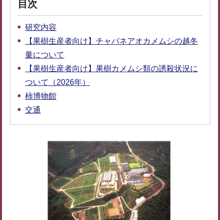
目次
研究内容
【果樹生産者向け】チャバネアオカメムシの越冬
量について
【果樹生産者向け】果樹カメムシ類の誘殺状況に
ついて（2026年）
柿博物館
交通