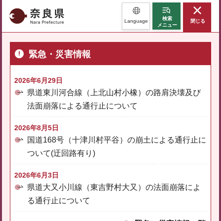
奈良県
検索
Language
閉じる
メニュー
緊急・災害情報
2026年6月29日
県道東川河合線（上北山村小橡）の路肩決壊及び
法面崩落による通行止について
2026年8月5日
国道168号（十津川村平谷）の崩土による通行止に
ついて(迂回路有り)
2026年6月3日
県道大又小川線（東吉野村大又）の法面崩落によ
る通行止について