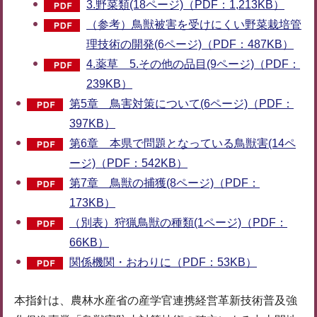
3.野菜類(18ページ)（PDF：1,213KB）
（参考）鳥獣被害を受けにくい野菜栽培管
理技術の開発(6ページ)（PDF：487KB）
4.薬草 5.その他の品目(9ページ)（PDF：
239KB）
第5章 鳥害対策について(6ページ)（PDF：
397KB）
第6章 本県で問題となっている鳥獣害(14ペ
ージ)（PDF：542KB）
第7章 鳥獣の捕獲(8ページ)（PDF：
173KB）
（別表）狩猟鳥獣の種類(1ページ)（PDF：
66KB）
関係機関・おわりに（PDF：53KB）
本指針は、農林水産省の産学官連携経営革新技術普及強