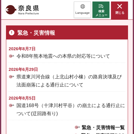
奈良県
検索
Language
閉じる
メニュー
緊急・災害情報
2026年8月7日
令和8年熊本地震への本県の対応等について
2026年6月29日
県道東川河合線（上北山村小橡）の路肩決壊及び
法面崩落による通行止について
2026年8月5日
国道168号（十津川村平谷）の崩土による通行止に
ついて(迂回路有り)
緊急・災害情報一覧