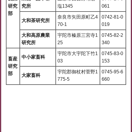
研究
究所
塩1345
061
部
奈良市矢田原町乙4
0742-81-0
大和茶研究所
70-1
019
大和高原農業
宇陀市榛原三宮寺1
0745-82-2
研究所
25
340
宇陀市大宇陀下竹1
0745-83-0
中小家畜科
畜産
03
153
研究
宇陀郡御杖村菅野1
0745-95-6
部
大家畜科
775-5
660