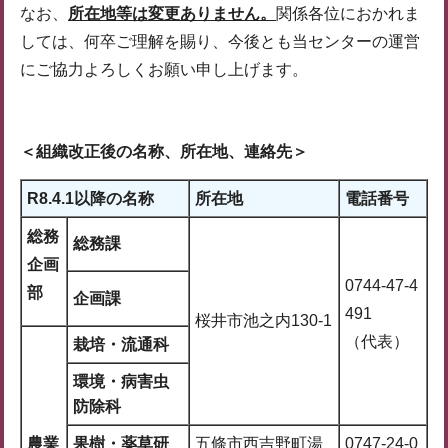
なお、
所在地等は変更ありません。
関係各位におかれま
しては、何卒ご理解を賜り、今後とも当センターの運営
にご協力よろしくお願い申し上げます。
＜組織改正後の名称、所在地、連絡先＞
R8.4.1以降の名称
所在地
電話番号
総務
総務課
企画
0744-47-4
部
企画課
491
桜井市池之内130-1
（代表）
栽培・流通科
環境・病害虫
防除科
農業
果樹・薬草研
五條市西吉野町湯
0747-24-0