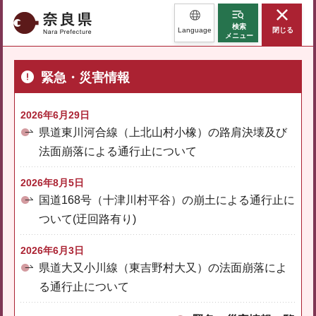
奈良県
検索
Language
閉じる
メニュー
緊急・災害情報
2026年6月29日
県道東川河合線（上北山村小橡）の路肩決壊及び
法面崩落による通行止について
2026年8月5日
国道168号（十津川村平谷）の崩土による通行止に
ついて(迂回路有り)
2026年6月3日
県道大又小川線（東吉野村大又）の法面崩落によ
る通行止について