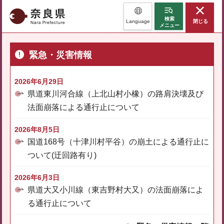
奈良県
検索
Language
閉じる
メニュー
緊急・災害情報
2026年6月29日
県道東川河合線（上北山村小橡）の路肩決壊及び
法面崩落による通行止について
2026年8月5日
国道168号（十津川村平谷）の崩土による通行止に
ついて(迂回路有り)
2026年6月3日
県道大又小川線（東吉野村大又）の法面崩落によ
る通行止について