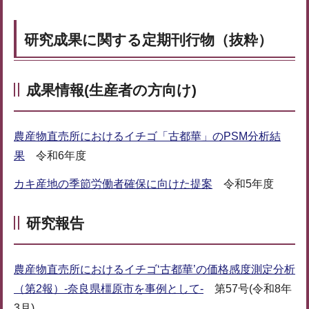
研究成果に関する定期刊行物（抜粋）
成果情報(生産者の方向け)
農産物直売所におけるイチゴ「古都華」のPSM分析結
果
令和6年度
カキ産地の季節労働者確保に向けた提案
令和5年度
研究報告
農産物直売所におけるイチゴ‘古都華’の価格感度測定分析
（第2報）-奈良県橿原市を事例として-
第57号(令和8年
3月)