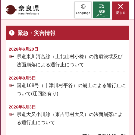
奈良県
検索
Language
閉じる
メニュー
緊急・災害情報
2026年6月29日
県道東川河合線（上北山村小橡）の路肩決壊及び
法面崩落による通行止について
2026年8月5日
国道168号（十津川村平谷）の崩土による通行止に
ついて(迂回路有り)
2026年6月3日
県道大又小川線（東吉野村大又）の法面崩落によ
る通行止について