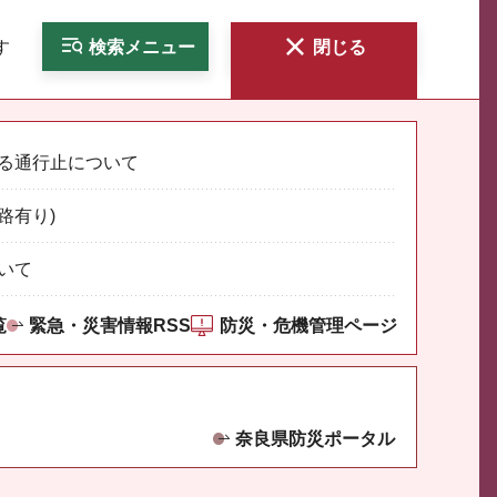
す
検索
メニュー
閉じる
る通行止について
路有り)
いて
覧
緊急・災害情報RSS
防災・危機管理ページ
奈良県防災ポータル