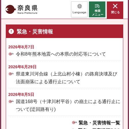
奈良県
検索
Language
閉じる
メニュー
緊急・災害情報
2026年8月7日
令和8年熊本地震への本県の対応等について
2026年6月29日
県道東川河合線（上北山村小橡）の路肩決壊及び
法面崩落による通行止について
2026年8月5日
国道168号（十津川村平谷）の崩土による通行止に
ついて(迂回路有り)
緊急・災害情報一覧