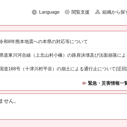
Language
閲覧支援
組織から探
令和8年熊本地震への本県の対応等について
県道東川河合線（上北山村小橡）の路肩決壊及び法面崩落によ
国道168号（十津川村平谷）の崩土による通行止について(迂回
緊急・災害情報一
ません。