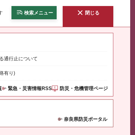
す
検索
メニュー
閉じる
る通行止について
路有り)
覧
緊急・災害情報RSS
防災・危機管理ページ
奈良県防災ポータル