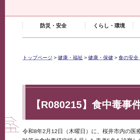
防災・安全
くらし・環境
トップページ
>
健康・福祉
>
健康・保健
>
食の安全
【R080215】食中毒
令和8年2月12日（木曜日）に、桜井市内の