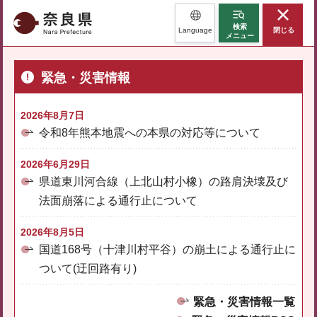
奈良県
検索
Language
閉じる
メニュー
緊急・災害情報
2026年8月7日
令和8年熊本地震への本県の対応等について
2026年6月29日
県道東川河合線（上北山村小橡）の路肩決壊及び
法面崩落による通行止について
2026年8月5日
国道168号（十津川村平谷）の崩土による通行止に
ついて(迂回路有り)
緊急・災害情報一覧