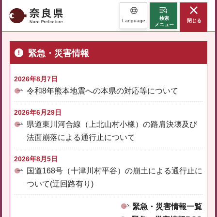
奈良県
検索
Language
閉じる
メニュー
緊急・災害情報
2026年8月7日
令和8年熊本地震への本県の対応等について
2026年6月29日
県道東川河合線（上北山村小橡）の路肩決壊及び
法面崩落による通行止について
2026年8月5日
国道168号（十津川村平谷）の崩土による通行止に
ついて(迂回路有り)
緊急・災害情報一覧