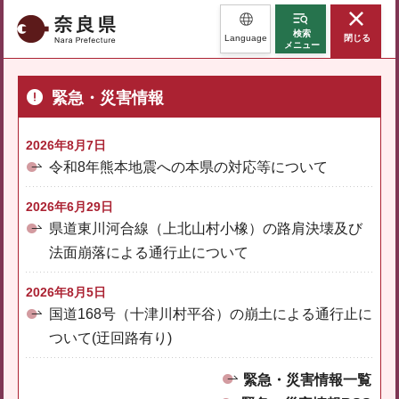
奈良県
検索
Language
閉じる
メニュー
緊急・災害情報
2026年8月7日
令和8年熊本地震への本県の対応等について
2026年6月29日
県道東川河合線（上北山村小橡）の路肩決壊及び
法面崩落による通行止について
2026年8月5日
国道168号（十津川村平谷）の崩土による通行止に
ついて(迂回路有り)
緊急・災害情報一覧