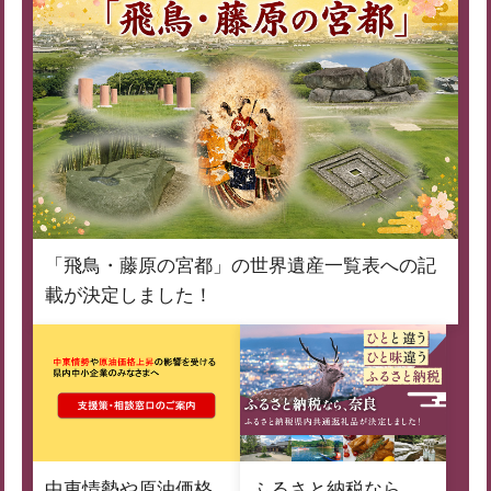
「飛鳥・藤原の宮都」の世界遺産一覧表への記
載が決定しました！
中東情勢や原油価格
ふるさと納税なら、