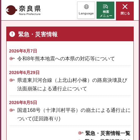
奈良県
検索
Language
閉じる
メニュー
緊急・災害情報
2026年8月7日
令和8年熊本地震への本県の対応等について
2026年6月29日
県道東川河合線（上北山村小橡）の路肩決壊及び
法面崩落による通行止について
2026年8月5日
国道168号（十津川村平谷）の崩土による通行止に
ついて(迂回路有り)
緊急・災害情報一覧