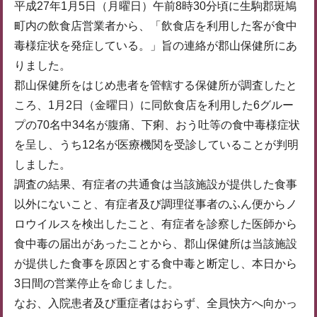
平成27年1月5日（月曜日）午前8時30分頃に生駒郡斑鳩
町内の飲食店営業者から、「飲食店を利用した客が食中
毒様症状を発症している。」旨の連絡が郡山保健所にあ
りました。
郡山保健所をはじめ患者を管轄する保健所が調査したと
ころ、1月2日（金曜日）に同飲食店を利用した6グルー
プの70名中34名が腹痛、下痢、おう吐等の食中毒様症状
を呈し、うち12名が医療機関を受診していることが判明
しました。
調査の結果、有症者の共通食は当該施設が提供した食事
以外にないこと、有症者及び調理従事者のふん便からノ
ロウイルスを検出したこと、有症者を診察した医師から
食中毒の届出があったことから、郡山保健所は当該施設
が提供した食事を原因とする食中毒と断定し、本日から
3日間の営業停止を命じました。
なお、入院患者及び重症者はおらず、全員快方へ向かっ