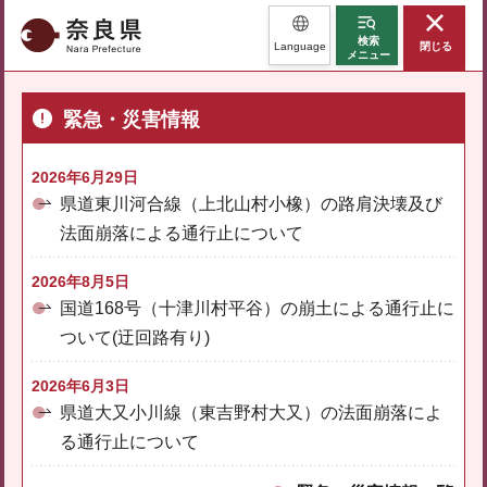
奈良県
検索
Language
閉じる
メニュー
緊急・災害情報
2026年6月29日
県道東川河合線（上北山村小橡）の路肩決壊及び
法面崩落による通行止について
2026年8月5日
国道168号（十津川村平谷）の崩土による通行止に
ついて(迂回路有り)
2026年6月3日
県道大又小川線（東吉野村大又）の法面崩落によ
る通行止について