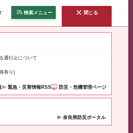
す
検索
メニュー
閉じる
る通行止について
路有り)
覧
緊急・災害情報RSS
防災・危機管理ページ
奈良県防災ポータル