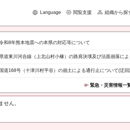
Language
閲覧支援
組織から探
令和8年熊本地震への本県の対応等について
県道東川河合線（上北山村小橡）の路肩決壊及び法面崩落によ
国道168号（十津川村平谷）の崩土による通行止について(迂回
緊急・災害情報一
ません。