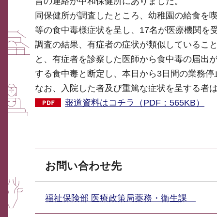
旨の連絡が中和保健所にありました。
同保健所が調査したところ、幼稚園の給食を喫
等の食中毒様症状を呈し、17名が医療機関を
調査の結果、有症者の症状が類似しているこ
と、有症者を診察した医師から食中毒の届出
する食中毒と断定し、本日から3日間の業務停
なお、入院した者及び重篤な症状を呈する者
報道資料はコチラ（PDF：565KB）
お問い合わせ先
福祉保険部 医療政策局薬務・衛生課