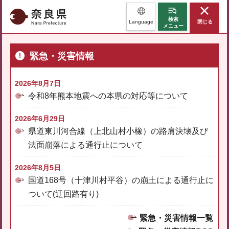
奈良県
検索
Language
閉じる
メニュー
緊急・災害情報
2026年8月7日
令和8年熊本地震への本県の対応等について
2026年6月29日
県道東川河合線（上北山村小橡）の路肩決壊及び
法面崩落による通行止について
2026年8月5日
国道168号（十津川村平谷）の崩土による通行止に
ついて(迂回路有り)
緊急・災害情報一覧