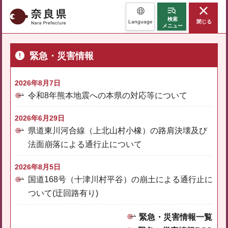
奈良県
検索
Language
閉じる
メニュー
緊急・災害情報
2026年8月7日
令和8年熊本地震への本県の対応等について
2026年6月29日
県道東川河合線（上北山村小橡）の路肩決壊及び
法面崩落による通行止について
2026年8月5日
国道168号（十津川村平谷）の崩土による通行止に
ついて(迂回路有り)
緊急・災害情報一覧