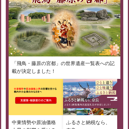
「飛鳥・藤原の宮都」の世界遺産一覧表への記
載が決定しました！
中東情勢や原油価格
ふるさと納税なら、