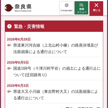
奈良県
検索
Language
閉じる
メニュー
緊急・災害情報
2026年6月29日
県道東川河合線（上北山村小橡）の路肩決壊及び
法面崩落による通行止について
2026年8月5日
国道168号（十津川村平谷）の崩土による通行止に
ついて(迂回路有り)
2026年6月3日
県道大又小川線（東吉野村大又）の法面崩落によ
る通行止について