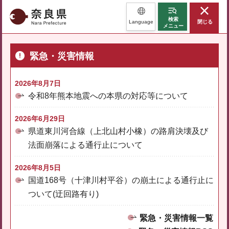
奈良県
検索
Language
閉じる
メニュー
緊急・災害情報
2026年8月7日
令和8年熊本地震への本県の対応等について
2026年6月29日
県道東川河合線（上北山村小橡）の路肩決壊及び
法面崩落による通行止について
2026年8月5日
国道168号（十津川村平谷）の崩土による通行止に
ついて(迂回路有り)
緊急・災害情報一覧