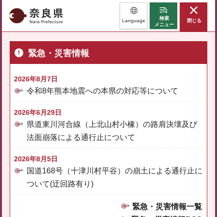
奈良県
検索
Language
閉じる
メニュー
緊急・災害情報
2026年8月7日
令和8年熊本地震への本県の対応等について
2026年6月29日
県道東川河合線（上北山村小橡）の路肩決壊及び
法面崩落による通行止について
2026年8月5日
国道168号（十津川村平谷）の崩土による通行止に
ついて(迂回路有り)
緊急・災害情報一覧