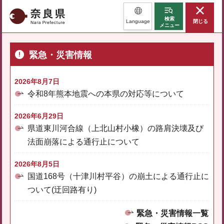
奈良県
検索
Language
閉じる
メニュー
緊急・災害情報
2026年8月7日
令和8年熊本地震への本県の対応等について
2026年6月29日
県道東川河合線（上北山村小橡）の路肩決壊及び
法面崩落による通行止について
2026年8月5日
国道168号（十津川村平谷）の崩土による通行止に
ついて(迂回路有り)
緊急・災害情報一覧