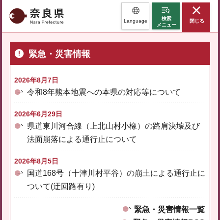
奈良県
検索
Language
閉じる
メニュー
緊急・災害情報
2026年8月7日
令和8年熊本地震への本県の対応等について
2026年6月29日
県道東川河合線（上北山村小橡）の路肩決壊及び
法面崩落による通行止について
2026年8月5日
国道168号（十津川村平谷）の崩土による通行止に
ついて(迂回路有り)
緊急・災害情報一覧