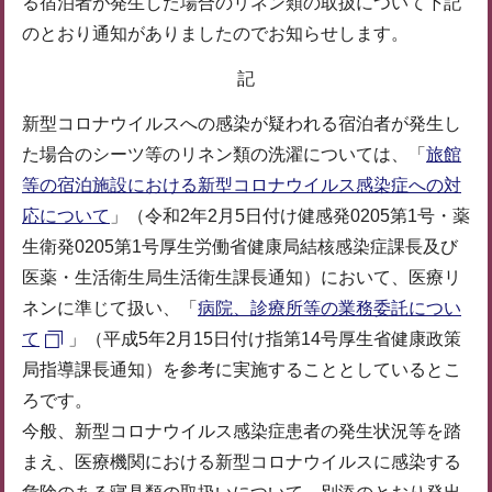
る宿泊者が発生した場合のリネン類の取扱について下記
のとおり通知がありましたのでお知らせします。
記
新型コロナウイルスへの感染が疑われる宿泊者が発生し
た場合のシーツ等のリネン類の洗濯については、「
旅館
等の宿泊施設における新型コロナウイルス感染症への対
応について
」（令和2年2月5日付け健感発0205第1号・薬
生衛発0205第1号厚生労働省健康局結核感染症課長及び
医薬・生活衛生局生活衛生課長通知）において、医療リ
ネンに準じて扱い、「
病院、診療所等の業務委託につい
て
」（平成5年2月15日付け指第14号厚生省健康政策
局指導課長通知）を参考に実施することとしているとこ
ろです。
今般、新型コロナウイルス感染症患者の発生状況等を踏
まえ、医療機関における新型コロナウイルスに感染する