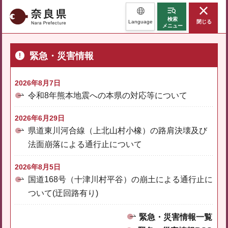
奈良県
検索
Language
閉じる
メニュー
緊急・災害情報
2026年8月7日
令和8年熊本地震への本県の対応等について
2026年6月29日
県道東川河合線（上北山村小橡）の路肩決壊及び
法面崩落による通行止について
2026年8月5日
国道168号（十津川村平谷）の崩土による通行止に
ついて(迂回路有り)
緊急・災害情報一覧