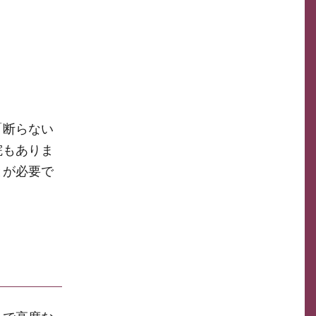
「断らない
院もありま
とが必要で