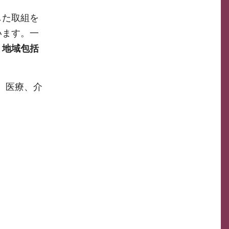
した取組を
います。一
、
地域包括
、医療、介