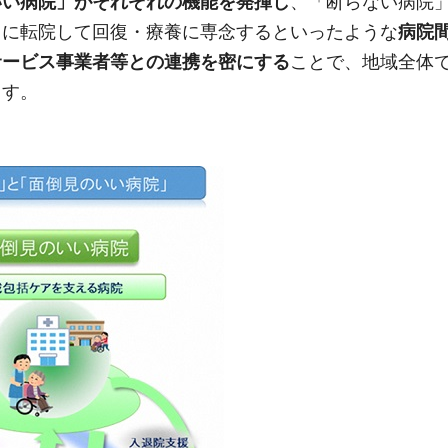
いい病院」がそれぞれの機能を発揮
し
、「断らない病院
」に転院して回復・療養に専念するといったような
病院
サービス事業者等との連携を密にする
ことで、地域全体
ます。