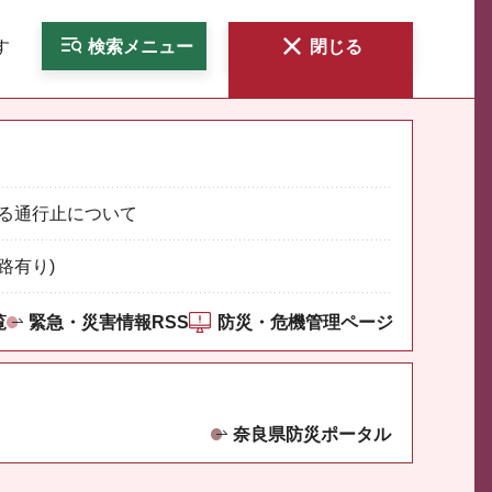
す
検索
メニュー
閉じる
る通行止について
路有り)
覧
緊急・災害情報RSS
防災・危機管理ページ
奈良県防災ポータル