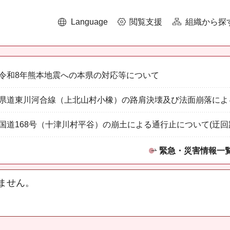
Language
閲覧支援
組織から探
令和8年熊本地震への本県の対応等について
県道東川河合線（上北山村小橡）の路肩決壊及び法面崩落によ
国道168号（十津川村平谷）の崩土による通行止について(迂回
緊急・災害情報一
ません。