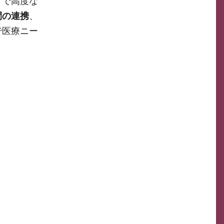
」で高度な
間の連携
、
で医療ニー