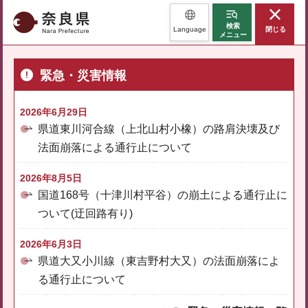
奈良県
検索
Language
閉じる
メニュー
緊急・災害情報
2026年6月29日
県道東川河合線（上北山村小橡）の路肩決壊及び
法面崩落による通行止について
2026年8月5日
国道168号（十津川村平谷）の崩土による通行止に
ついて(迂回路有り)
2026年6月3日
県道大又小川線（東吉野村大又）の法面崩落によ
る通行止について