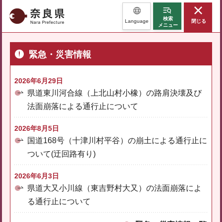
奈良県
検索
Language
閉じる
メニュー
緊急・災害情報
2026年6月29日
県道東川河合線（上北山村小橡）の路肩決壊及び
法面崩落による通行止について
2026年8月5日
国道168号（十津川村平谷）の崩土による通行止に
ついて(迂回路有り)
2026年6月3日
県道大又小川線（東吉野村大又）の法面崩落によ
る通行止について