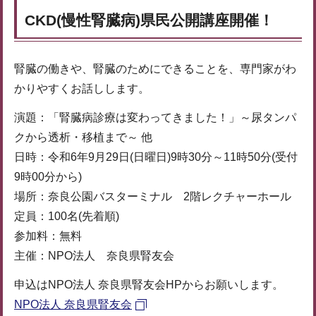
CKD(慢性腎臓病)県民公開講座開催！
腎臓の働きや、腎臓のためにできることを、専門家がわ
かりやすくお話しします。
演題：「腎臓病診療は変わってきました！」～尿タンパ
クから透析・移植まで～ 他
日時：令和6年9月29日(日曜日)9時30分～11時50分(受付
9時00分から)
場所：奈良公園バスターミナル 2階レクチャーホール
定員：100名(先着順)
参加料：無料
主催：NPO法人 奈良県腎友会
申込はNPO法人 奈良県腎友会HPからお願いします。
NPO法人 奈良県腎友会