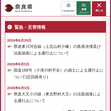
奈良県
検索
Language
閉じる
メニュー
緊急・災害情報
2026年6月29日
県道東川河合線（上北山村小橡）の路肩決壊及び
法面崩落による通行止について
2026年8月5日
国道168号（十津川村平谷）の崩土による通行止に
ついて(迂回路有り)
2026年6月3日
県道大又小川線（東吉野村大又）の法面崩落によ
る通行止について