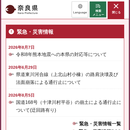
奈良県
検索
Language
閉じる
メニュー
緊急・災害情報
2026年8月7日
令和8年熊本地震への本県の対応等について
2026年6月29日
県道東川河合線（上北山村小橡）の路肩決壊及び
法面崩落による通行止について
2026年8月5日
国道168号（十津川村平谷）の崩土による通行止に
ついて(迂回路有り)
緊急・災害情報一覧