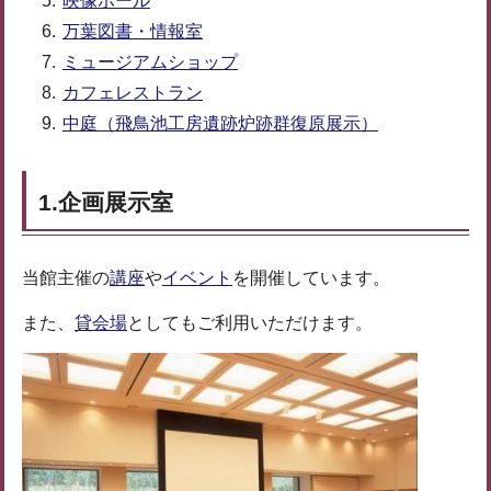
映像ホール
万葉図書・情報室
ミュージアムショップ
カフェレストラン
中庭（飛鳥池工房遺跡炉跡群復原展示）
1.企画展示室
当館主催の
講座
や
イベント
を開催しています。
また、
貸会場
としてもご利用いただけます。