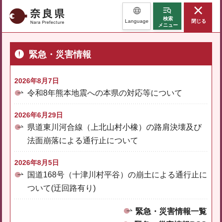
奈良県
検索
Language
閉じる
メニュー
緊急・災害情報
2026年8月7日
令和8年熊本地震への本県の対応等について
2026年6月29日
県道東川河合線（上北山村小橡）の路肩決壊及び
法面崩落による通行止について
2026年8月5日
国道168号（十津川村平谷）の崩土による通行止に
ついて(迂回路有り)
緊急・災害情報一覧