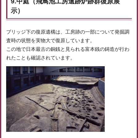
9.中庭（飛鳥池工房遺跡炉跡群復原展
示）
ブリッジ下の復原遺構は、工房跡の一部について発掘調
査時の状態を実物大で復原しています。
この地で日本最古の銅銭と見られる富本銭の鋳造が行わ
れたことも確認されています。