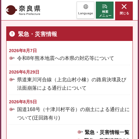
奈良県
検索
Language
閉じる
メニュー
緊急・災害情報
2026年8月7日
令和8年熊本地震への本県の対応等について
2026年6月29日
県道東川河合線（上北山村小橡）の路肩決壊及び
法面崩落による通行止について
2026年8月5日
国道168号（十津川村平谷）の崩土による通行止に
ついて(迂回路有り)
緊急・災害情報一覧