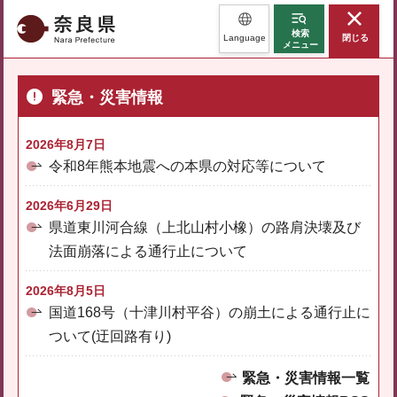
奈良県
検索
Language
閉じる
メニュー
緊急・災害情報
2026年8月7日
令和8年熊本地震への本県の対応等について
2026年6月29日
県道東川河合線（上北山村小橡）の路肩決壊及び
法面崩落による通行止について
2026年8月5日
国道168号（十津川村平谷）の崩土による通行止に
ついて(迂回路有り)
緊急・災害情報一覧