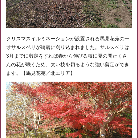
クリスマスイルミネーションが設置される馬見花苑の一
才サルスベリが綺麗に刈り込まれました。サルスベリは
3月までに剪定をすれば春から伸びる枝に夏の間たくさ
んの花が咲くため、太い枝を切るような強い剪定ができ
ます。【馬見花苑／北エリア】