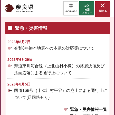
奈良県
検索
Language
閉じる
メニュー
緊急・災害情報
2026年8月7日
令和8年熊本地震への本県の対応等について
2026年6月29日
県道東川河合線（上北山村小橡）の路肩決壊及び
法面崩落による通行止について
2026年8月5日
国道168号（十津川村平谷）の崩土による通行止に
ついて(迂回路有り)
緊急・災害情報一覧