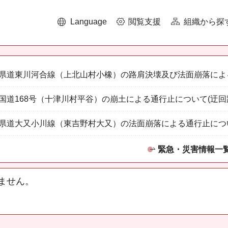
Language
閲覧支援
組織から探
県道東川河合線（上北山村小橡）の路肩決壊及び法面崩落によ
国道168号（十津川村平谷）の崩土による通行止について(迂回
県道大又小川線（東吉野村大又）の法面崩落による通行止につ
緊急・災害情報一
ません。