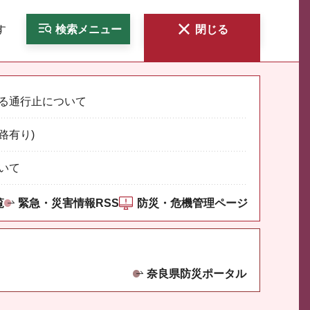
す
検索
メニュー
閉じる
る通行止について
路有り)
いて
覧
緊急・災害情報RSS
防災・危機管理ページ
奈良県防災ポータル