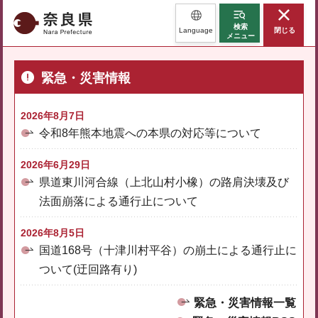
奈良県
検索
Language
閉じる
メニュー
緊急・災害情報
2026年8月7日
令和8年熊本地震への本県の対応等について
2026年6月29日
県道東川河合線（上北山村小橡）の路肩決壊及び
法面崩落による通行止について
2026年8月5日
国道168号（十津川村平谷）の崩土による通行止に
ついて(迂回路有り)
緊急・災害情報一覧