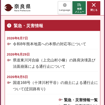
奈良県
検索
Language
閉じる
メニュー
緊急・災害情報
2026年8月7日
令和8年熊本地震への本県の対応等について
2026年6月29日
県道東川河合線（上北山村小橡）の路肩決壊及び
法面崩落による通行止について
2026年8月5日
国道168号（十津川村平谷）の崩土による通行止に
ついて(迂回路有り)
緊急・災害情報一覧