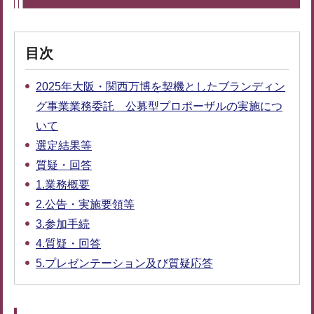
目次
2025年大阪・関西万博を契機としたブランディン
グ事業業務委託 公募型プロポーザルの実施につ
いて
選定結果等
質疑・回答
1.業務概要
2.公告・実施要領等
3.参加手続
4.質疑・回答
5.プレゼンテーション及び質疑応答