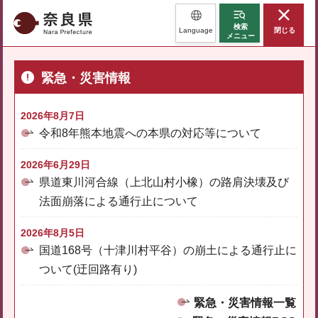
奈良県
検索
Language
閉じる
メニュー
緊急・災害情報
2026年8月7日
令和8年熊本地震への本県の対応等について
2026年6月29日
県道東川河合線（上北山村小橡）の路肩決壊及び
法面崩落による通行止について
2026年8月5日
国道168号（十津川村平谷）の崩土による通行止に
ついて(迂回路有り)
緊急・災害情報一覧