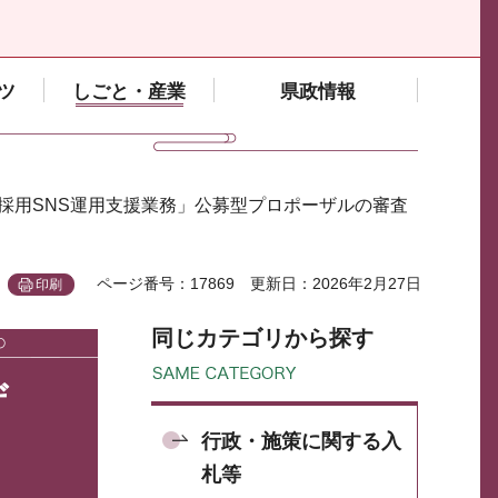
ツ
しごと・産業
県政情報
員採用SNS運用支援業務」公募型プロポーザルの審査
ページ番号：17869
更新日：2026年2月27日
印刷
同じカテゴリから探す
ザ
行政・施策に関する入
札等