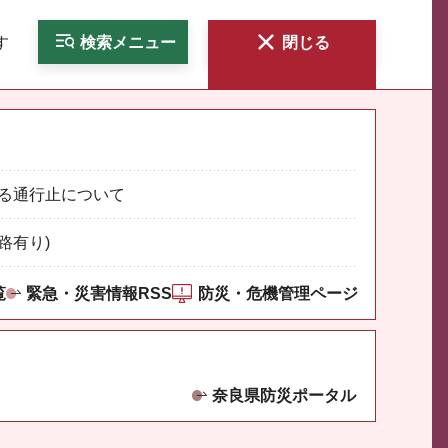
す
検索
メニュー
閉じる
る通行止について
路有り)
覧
緊急・災害情報RSS
防災・危機管理ページ
奈良県防災ポータル