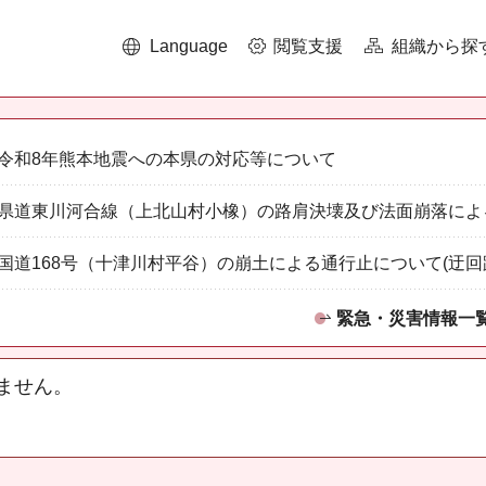
Language
閲覧支援
組織から探
令和8年熊本地震への本県の対応等について
県道東川河合線（上北山村小橡）の路肩決壊及び法面崩落によ
国道168号（十津川村平谷）の崩土による通行止について(迂回
緊急・災害情報一
ません。