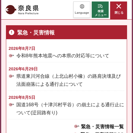
奈良県
検索
Language
閉じる
メニュー
緊急・災害情報
2026年8月7日
令和8年熊本地震への本県の対応等について
2026年6月29日
県道東川河合線（上北山村小橡）の路肩決壊及び
法面崩落による通行止について
2026年8月5日
国道168号（十津川村平谷）の崩土による通行止に
ついて(迂回路有り)
緊急・災害情報一覧