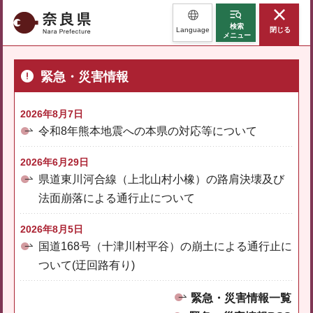
奈良県
検索
Language
閉じる
メニュー
緊急・災害情報
2026年8月7日
令和8年熊本地震への本県の対応等について
2026年6月29日
県道東川河合線（上北山村小橡）の路肩決壊及び
法面崩落による通行止について
2026年8月5日
国道168号（十津川村平谷）の崩土による通行止に
ついて(迂回路有り)
緊急・災害情報一覧