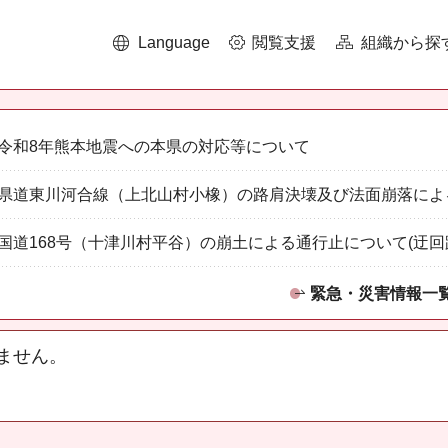
Language
閲覧支援
組織から探
令和8年熊本地震への本県の対応等について
県道東川河合線（上北山村小橡）の路肩決壊及び法面崩落によ
国道168号（十津川村平谷）の崩土による通行止について(迂回
緊急・災害情報一
ません。