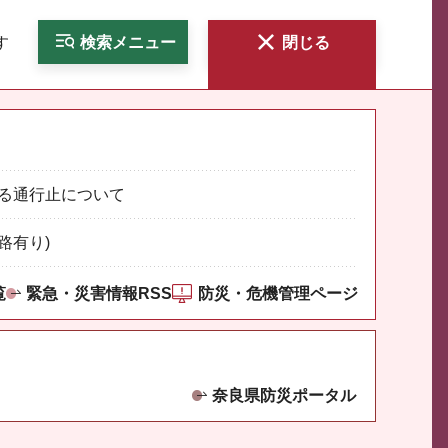
す
検索
メニュー
閉じる
る通行止について
路有り)
覧
緊急・災害情報RSS
防災・危機管理ページ
奈良県防災ポータル