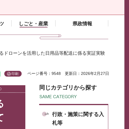
ツ
しごと・産業
県政情報
けるドローンを活用した日用品等配送に係る実証実験
ページ番号：9548
更新日：2026年2月27日
印刷
同じカテゴリから探す
る
行政・施策に関する入
て
札等