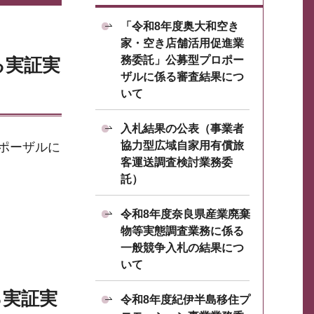
「令和8年度奥大和空き
家・空き店舗活用促進業
務委託」公募型プロポー
る実証実
ザルに係る審査結果につ
いて
入札結果の公表（事業者
協力型広域自家用有償旅
ポーザルに
客運送調査検討業務委
託）
令和8年度奈良県産業廃棄
物等実態調査業務に係る
一般競争入札の結果につ
いて
る実証実
令和8年度紀伊半島移住プ