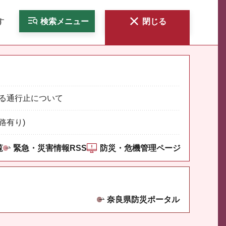
す
検索
メニュー
閉じる
る通行止について
路有り)
覧
緊急・災害情報RSS
防災・危機管理ページ
奈良県防災ポータル