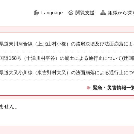
Language
閲覧支援
組織から探
県道東川河合線（上北山村小橡）の路肩決壊及び法面崩落によ
国道168号（十津川村平谷）の崩土による通行止について(迂回
県道大又小川線（東吉野村大又）の法面崩落による通行止につ
緊急・災害情報一
ません。