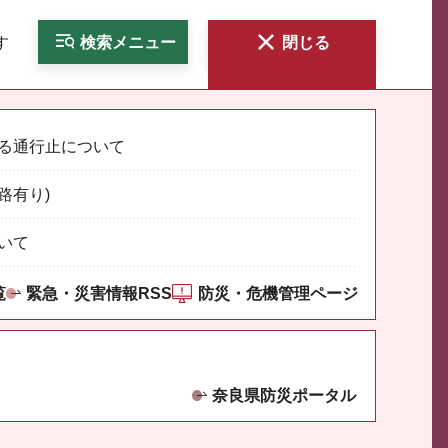
す
検索
メニュー
閉じる
る通行止について
路有り)
いて
覧
緊急・災害情報RSS
防災・危機管理ページ
奈良県防災ポータル