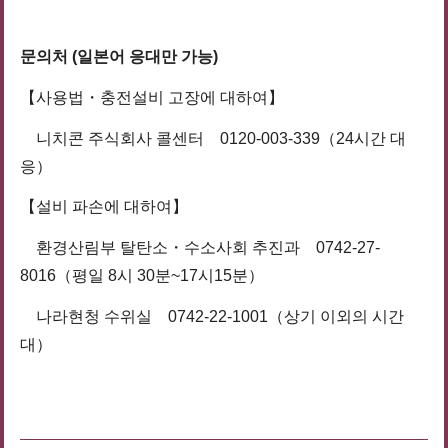
문의처 (일본어 응대만 가능)
【사용법・충전설비 고장에 대하여】
니치콘 주식회사 콜센터 0120-003-339（24시간 대
응）
【설비 파손에 대하여】
환경산림부 탈탄소・수소사회 추진과 0742-27-
8016（평일 8시 30분~17시15분）
나라현청 수위실 0742-22-1001（상기 이외의 시간
대）