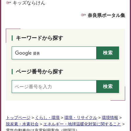
キッズならけん
奈良県ポータル集
キーワードから探す
ページ番号から探す
トップページ
>
くらし・環境
>
環境・リサイクル
>
環境情報
>
脱炭素・水素社会
>
エネルギー・地球温暖化対策に関すること
>
電気自動車向け充電利用案内（韓国語）