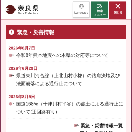
奈良県
検索
Language
閉じる
メニュー
緊急・災害情報
2026年8月7日
令和8年熊本地震への本県の対応等について
2026年6月29日
県道東川河合線（上北山村小橡）の路肩決壊及び
法面崩落による通行止について
2026年8月5日
国道168号（十津川村平谷）の崩土による通行止に
ついて(迂回路有り)
緊急・災害情報一覧