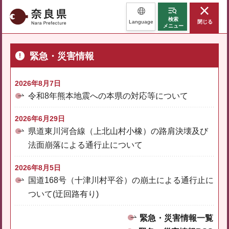
奈良県
検索
Language
閉じる
メニュー
緊急・災害情報
2026年8月7日
令和8年熊本地震への本県の対応等について
2026年6月29日
県道東川河合線（上北山村小橡）の路肩決壊及び
法面崩落による通行止について
2026年8月5日
国道168号（十津川村平谷）の崩土による通行止に
ついて(迂回路有り)
緊急・災害情報一覧