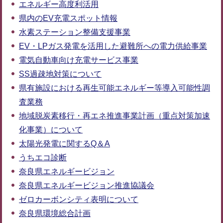
エネルギー高度利活用
県内のEV充電スポット情報
水素ステーション整備支援事業
EV・LPガス発電を活用した避難所への電力供給事業
電気自動車向け充電サービス事業
SS過疎地対策について
県有施設における再生可能エネルギー等導入可能性調
査業務
地域脱炭素移行・再エネ推進事業計画（重点対策加速
化事業）について
太陽光発電に関するQ＆A
うちエコ診断
奈良県エネルギービジョン
奈良県エネルギービジョン推進協議会
ゼロカーボンシティ表明について
奈良県環境総合計画